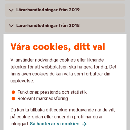
Lärarhandledningar från 2019
Lärarhandledningar från 2018
Lärarhandledningar från 2017
Våra cookies, ditt val
Lärarhandledningar från 2016
Vi använder nödvändiga cookies eller liknande
tekniker för att webbplatsen ska fungera för dig. Det
finns även cookies du kan välja som förbättrar din
upplevelse:
Funktioner, prestanda och statistik
Lyckoslanten
Relevant marknadsföring
Du kan ta tillbaka ditt cookie-medgivande när du vill,
Veckopengsskolan
på cookie-sidan eller under din profil när du är
inloggad.
Så hanterar vi
cookies
.
Lärarhandledning