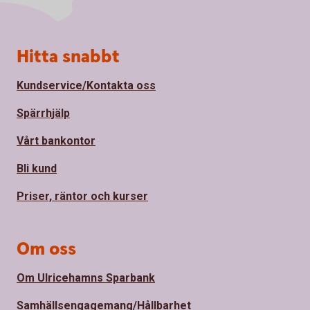
Sidfot
Hitta snabbt
Kundservice/Kontakta oss
Spärrhjälp
Vårt bankontor
Bli kund
Priser, räntor och kurser
Om oss
Om Ulricehamns Sparbank
Samhällsengagemang/Hållbarhet