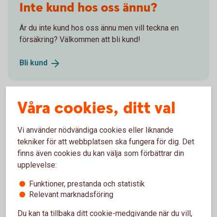
Inte kund hos oss ännu?
Är du inte kund hos oss ännu men vill teckna en
försäkring? Välkommen att bli kund!
Bli
kund
Våra cookies, ditt val
Skaffa Fritidshusförsäkring
Vi använder nödvändiga cookies eller liknande
tekniker för att webbplatsen ska fungera för dig. Det
Via internetbanken
finns även cookies du kan välja som förbättrar din
upplevelse:
Logga in, få ett försäkringsförslag och teckna din
Funktioner, prestanda och statistik
försäkring
Relevant marknadsföring
Skaffa
försäkringen
Du kan ta tillbaka ditt cookie-medgivande när du vill,