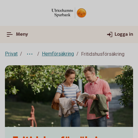
Meny
Logga in
Privat
Hemförsäkring
Fritidshusförsäkring