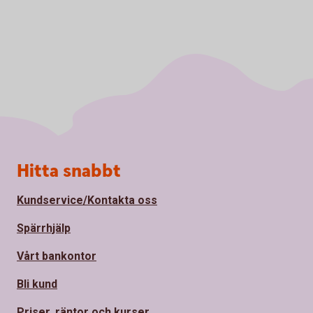
Sidfot
Hitta snabbt
Kundservice/Kontakta oss
Spärrhjälp
Vårt bankontor
Bli kund
Priser, räntor och kurser