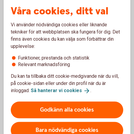
Våra cookies, ditt val
Månadsfaktura
Mastercard
Vi använder nödvändiga cookies eller liknande
tekniker för att webbplatsen ska fungera för dig. Det
finns även cookies du kan välja som förbättrar din
När och hur vill du betala?
upplevelse:
Funktioner, prestanda och statistik
Betala hela beloppet räntefritt
Relevant marknadsföring
Du kan välja att betala hela beloppet direkt – då
Du kan ta tillbaka ditt cookie-medgivande när du vill,
slipper du ränta. Detta på grund av att du får
på cookie-sidan eller under din profil när du är
upp till 55 dagars räntefri kredit, beroende på
inloggad.
Så hanterar vi
cookies
.
när i månaden du använt kortet.
Dela upp beloppet och betala i
omgångar, med ränta
Godkänn alla cookies
Om du väljer att delbetala krediten tillkommer
ränta på det som belopp som finns kvar efter
Bara nödvändiga cookies