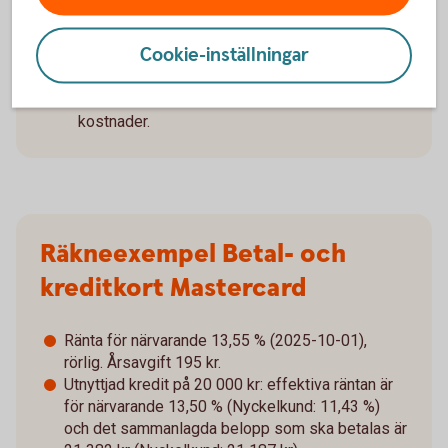
du betalat. Minst 3 % av skulden betalas varje
månad, lägst 150 kr. Din kreditkostnad blir
högre om du delar upp betalningen än om du
Cookie-inställningar
betalar allt på en gång. Om du missar eller blir
sen med inbetalningar kan det tillkomma extra
kostnader.
Räkneexempel Betal- och
kreditkort Mastercard
Ränta för närvarande 13,55 % (2025-10-01),
rörlig. Årsavgift 195 kr.
Utnyttjad kredit på 20 000 kr: effektiva räntan är
för närvarande 13,50 % (Nyckelkund: 11,43 %)
och det sammanlagda belopp som ska betalas är