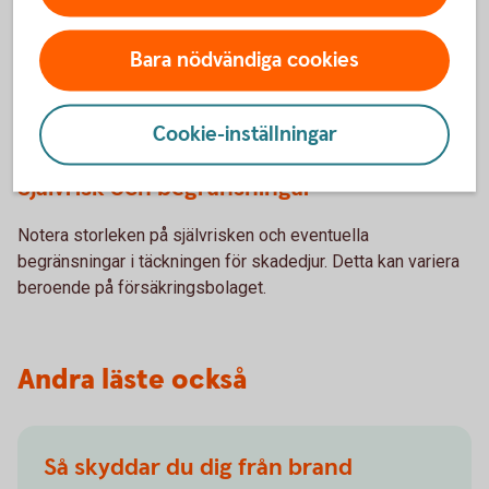
Vad täcker försäkringen?
Bara nödvändiga cookies
Hemförsäkringar kan variera i täckning. Vissa täcker skador
orsakade av skadedjur, medan andra inte gör det. Det är
viktigt att noga granska försäkringspolicyn.
Cookie-inställningar
Självrisk och begränsningar
Notera storleken på självrisken och eventuella
begränsningar i täckningen för skadedjur. Detta kan variera
beroende på försäkringsbolaget.
Andra läste också
Så skyddar du dig från brand