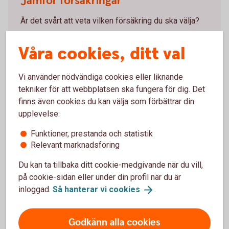
Jämför försäkringar
Är det svårt att veta vilken försäkring du ska välja?
Jämför försäkringar hos
Våra cookies, ditt val
Konsumenternas.se
Vi använder nödvändiga cookies eller liknande
tekniker för att webbplatsen ska fungera för dig. Det
finns även cookies du kan välja som förbättrar din
Hur kan en villahemförsäkring
upplevelse:
hjälpa?
Funktioner, prestanda och statistik
Relevant marknadsföring
Professionell skadedjursbekämpning
Du kan ta tillbaka ditt cookie-medgivande när du vill,
på cookie-sidan eller under din profil när du är
Många villahemförsäkringar täcker kostnader för
inloggad.
Så hanterar vi
cookies
.
professionell skadedjursbekämpning om skadedjuren
orsakat skador som täcks av försäkringen
Godkänn alla cookies