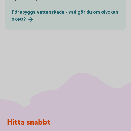
Förebygga vattenskada - vad gör du om olyckan
skett?
Sidfot
Hitta snabbt