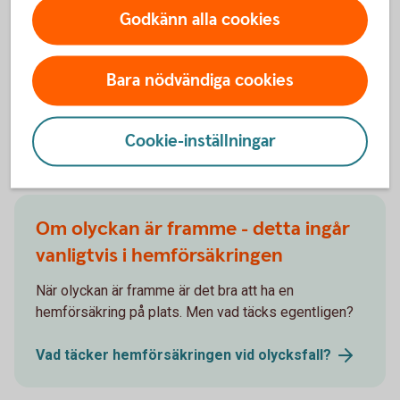
orsakats av plötsliga och oförutsedda händelser, som
Godkänn alla cookies
rörbrott eller översvämningar från naturkatastrofer. Det är
viktigt att noggrant granska försäkringspolicyn för att förstå
Bara nödvändiga cookies
exakt vad som täcks.
Cookie-inställningar
Andra läser också
Om olyckan är framme - detta ingår
vanligtvis i hemförsäkringen
När olyckan är framme är det bra att ha en
hemförsäkring på plats. Men vad täcks egentligen?
Vad täcker hemförsäkringen vid
olycksfall?