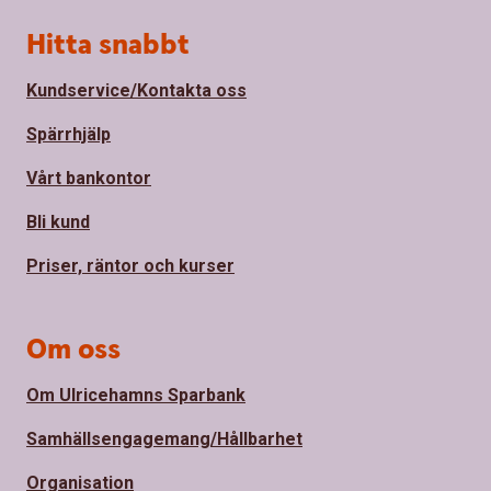
Sidfot
Hitta snabbt
Kundservice/Kontakta oss
Spärrhjälp
Vårt bankontor
Bli kund
Priser, räntor och kurser
Om oss
Om Ulricehamns Sparbank
Samhällsengagemang/Hållbarhet
Organisation