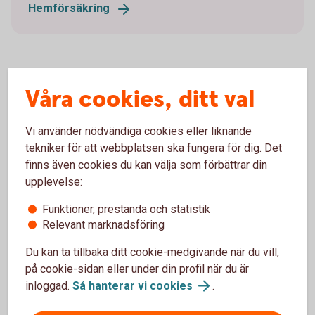
Hemförsäkring
Våra cookies, ditt val
Jämför försäkringar
Är det svårt att veta vilken försäkring du ska välja?
Vi använder nödvändiga cookies eller liknande
tekniker för att webbplatsen ska fungera för dig. Det
Jämför försäkringar hos
finns även cookies du kan välja som förbättrar din
Konsumenternas.se
upplevelse:
Funktioner, prestanda och statistik
Relevant marknadsföring
Hur kan en villahemförsäkring
Du kan ta tillbaka ditt cookie-medgivande när du vill,
på cookie-sidan eller under din profil när du är
hjälpa?
inloggad.
Så hanterar vi
cookies
.
Hemförsäkring täcker vanligtvis vattenskador som