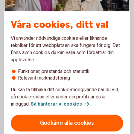
Våra cookies, ditt val
Friends paying at a café with their phone
Små köp, stora fördelar –
Vi använder nödvändiga cookies eller liknande
använd kreditkortet!
tekniker för att webbplatsen ska fungera för dig. Det
finns även cookies du kan välja som förbättrar din
Ska du köpa en ny mikrovågsugn, tv eller kanske en
upplevelse:
robotdammsugare? Använd kreditkortet i så fall! Då
Funktioner, prestanda och statistik
ingår drulleförsäkring, prisgaranti och förlängd
Relevant marknadsföring
garanti.
Du kan ta tillbaka ditt cookie-medgivande när du vill,
Betal- och kreditkort
Mastercard
på cookie-sidan eller under din profil när du är
inloggad.
Så hanterar vi
cookies
.
Godkänn alla cookies