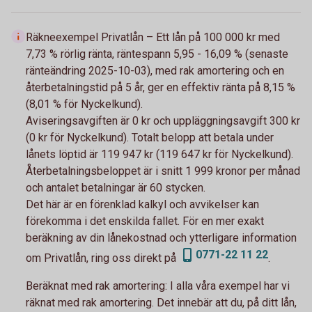
Räkneexempel Privatlån – Ett lån på 100 000 kr med
7,73 % rörlig ränta, räntespann 5,95 - 16,09 % (senaste
ränteändring 2025-10-03), med rak amortering och en
återbetalningstid på 5 år, ger en effektiv ränta på 8,15 %
(8,01 % för Nyckelkund).
Aviseringsavgiften är 0 kr och uppläggningsavgift 300 kr
(0 kr för Nyckelkund). Totalt belopp att betala under
lånets löptid är 119 947 kr (119 647 kr för Nyckelkund).
Återbetalningsbeloppet är i snitt 1 999 kronor per månad
och antalet betalningar är 60 stycken.
Det här är en förenklad kalkyl och avvikelser kan
förekomma i det enskilda fallet. För en mer exakt
beräkning av din lånekostnad och ytterligare information
0771-22 11 22
om Privatlån, ring oss direkt på
.
Beräknat med rak amortering:
I alla våra exempel har vi
räknat med rak amortering. Det innebär att du, på ditt lån,