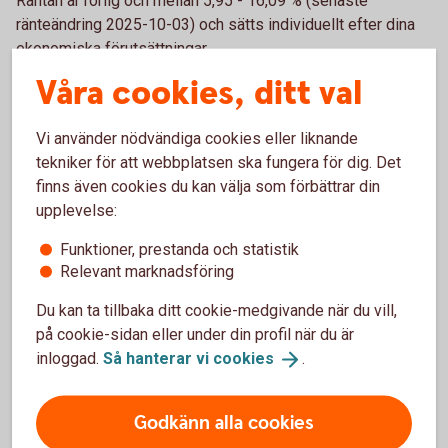
Räntan är rörlig och mellan 5,95 - 16,09 % (senaste
ränteändring 2025-10-03) och sätts individuellt efter dina
ekonomiska förutsättningar.
Våra cookies, ditt val
När får jag mina pengar?
Vi använder nödvändiga cookies eller liknande
Om du har ansökt online och din ansökan har blivit godkänd,
tekniker för att webbplatsen ska fungera för dig. Det
kommer pengarna att sättas in direkt på ditt konto under
finns även cookies du kan välja som förbättrar din
vardagar före kl. 18:00.
upplevelse:
Funktioner, prestanda och statistik
Kan jag höja mitt befintliga lån?
Relevant marknadsföring
Du kan göra detta genom att ansöka om ett nytt lån och
Du kan ta tillbaka ditt cookie-medgivande när du vill,
välja att betala av dina befintliga lån och krediter.
på cookie-sidan eller under din profil när du är
inloggad.
Så hanterar vi
cookies
.
Höja bolån? Ring 0771-22 11 22
Hitta ditt
bankkontor
Godkänn alla cookies