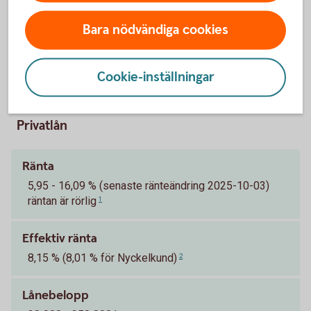
Bara nödvändiga cookies
Pris och ränta Privatlån
Cookie-inställningar
Privatlån
Ränta
5,95 - 16,09 % (senaste ränteändring 2025-10-03)
räntan är rörlig
1
Effektiv ränta
8,15 % (8,01 % för Nyckelkund)
2
Lånebelopp