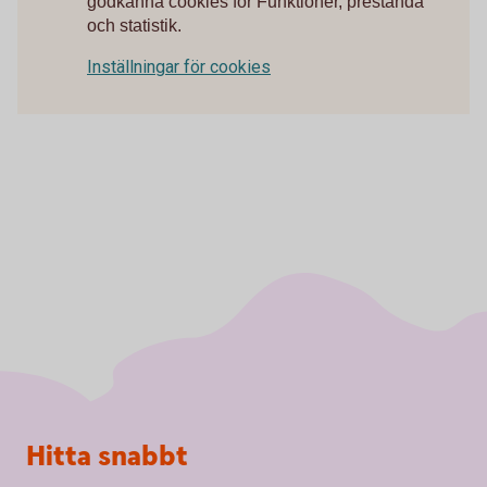
godkänna cookies för Funktioner, prestanda
och statistik.
Inställningar för cookies
Sidfot
Hitta snabbt