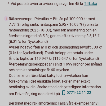
Vid postala avier är aviseringsavgiften 45 kr
Tillbaka
3
Räkneexempel Privatlån – Ett lån på 100 000 kr med
7,73 % rörlig ränta, räntespann 5,95 - 16,09 % (senaste
ränteändring 2025-10-03), med rak amortering och en
återbetalningstid på 5 år, ger en effektiv ränta på 8,15 %
(8,01 % för Nyckelkund).
Aviseringsavgiften är 0 kr och uppläggningsavgift 300 kr
(0 kr för Nyckelkund). Totalt belopp att betala under
lånets löptid är 119 947 kr (119 647 kr för Nyckelkund).
Återbetalningsbeloppet är i snitt 1 999 kronor per månad
och antalet betalningar är 60 stycken.
Det här är en förenklad kalkyl och avvikelser kan
förekomma i det enskilda fallet. För en mer exakt
beräkning av din lånekostnad och ytterligare information
0771-22 11 22
om Privatlån, ring oss direkt på
.
Beräknat med rak amortering:
I alla våra exempel har vi