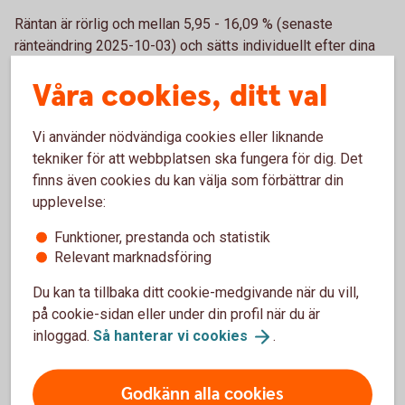
Räntan är rörlig och mellan 5,95 - 16,09 % (senaste
ränteändring 2025-10-03) och sätts individuellt efter dina
ekonomiska förutsättningar.
Våra cookies, ditt val
När får jag mina pengar?
Vi använder nödvändiga cookies eller liknande
tekniker för att webbplatsen ska fungera för dig. Det
Om du har skickat in din ansökan online och den blir
finns även cookies du kan välja som förbättrar din
godkänd, kommer pengarna att sättas in på ditt konto direkt
upplevelse:
på vardagar innan kl. 18:00.
Funktioner, prestanda och statistik
Kan jag höja mitt befintliga lån?
Relevant marknadsföring
Du kan ta tillbaka ditt cookie-medgivande när du vill,
Det är möjligt genom att ansöka om ett nytt lån och välja att
på cookie-sidan eller under din profil när du är
lösa dina nuvarande lån och krediter.
inloggad.
Så hanterar vi
cookies
.
Höja bolån? Ring 0771-22 11 22
Hitta ditt
bankkontor
Godkänn alla cookies