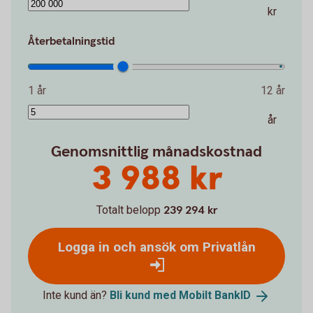
kr
Återbetalningstid
1 år
12 år
år
Genomsnittlig månadskostnad
3 988 kr
Totalt belopp
239 294 kr
Logga in och ansök om Privatlån
Inte kund än?
Bli kund med Mobilt
BankID