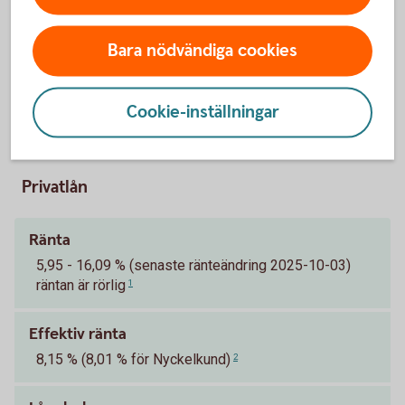
Bara nödvändiga cookies
Cookie-inställningar
Pris och ränta Privatlån
Privatlån
Ränta
5,95 - 16,09 % (senaste ränteändring 2025-10-03)
räntan är rörlig
1
Effektiv ränta
8,15 % (8,01 % för Nyckelkund)
2