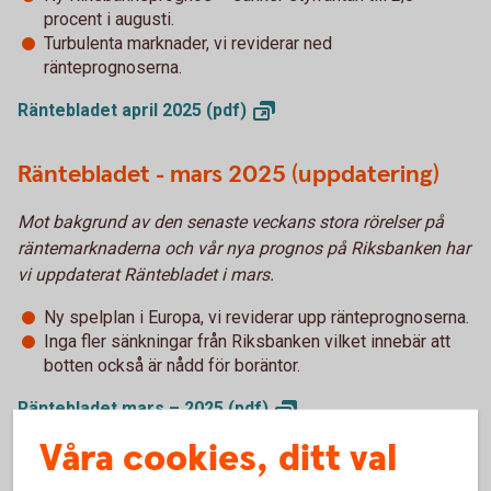
procent i augusti.
Turbulenta marknader, vi reviderar ned
ränteprognoserna.
Räntebladet april 2025
(pdf)
Räntebladet - mars 2025 (uppdatering)
Mot bakgrund av den senaste veckans stora rörelser på
räntemarknaderna och vår nya prognos på Riksbanken har
vi uppdaterat Räntebladet i mars.
Ny spelplan i Europa, vi reviderar upp ränteprognoserna.
Inga fler sänkningar från Riksbanken vilket innebär att
botten också är nådd för boräntor.
Räntebladet mars – 2025
(pdf)
Våra cookies, ditt val
Räntebladet – februari 2025