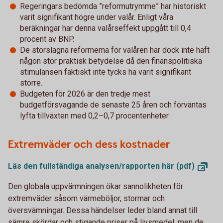
Regeringars bedömda ”reformutrymme” har historiskt
varit signifikant högre under valår. Enligt våra
beräkningar har denna valårseffekt uppgått till 0,4
procent av BNP.
De storslagna reformerna för valåren har dock inte haft
någon stor praktisk betydelse då den finanspolitiska
stimulansen faktiskt inte tycks ha varit signifikant
större.
Budgeten för 2026 är den tredje mest
budgetförsvagande de senaste 25 åren och förväntas
lyfta tillväxten med 0,2–0,7 procentenheter.
Extremväder och dess kostnader
Läs den fullständiga analysen/rapporten här
(pdf)
Den globala uppvärmningen ökar sannolikheten för
extremväder såsom värmeböljor, stormar och
översvämningar. Dessa händelser leder bland annat till
sämre skördar och stigande priser på livsmedel, men de