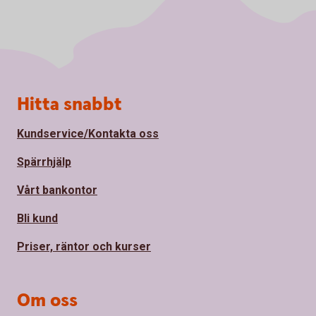
Sidfot
Hitta snabbt
Kundservice/Kontakta oss
Spärrhjälp
Vårt bankontor
Bli kund
Priser, räntor och kurser
Om oss