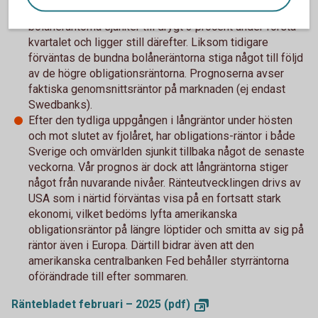
linje med styrränteprognosen. Det innebär att de rörliga
bolåneräntorna sjunker till drygt 3 procent under första
kvartalet och ligger still därefter. Liksom tidigare
förväntas de bundna bolåneräntorna stiga något till följd
av de högre obligationsräntorna. Prognoserna avser
faktiska genomsnittsräntor på marknaden (ej endast
Swedbanks).
Efter den tydliga uppgången i långräntor under hösten
och mot slutet av fjolåret, har obligations-räntor i både
Sverige och omvärlden sjunkit tillbaka något de senaste
veckorna. Vår prognos är dock att långräntorna stiger
något från nuvarande nivåer. Ränteutvecklingen drivs av
USA som i närtid förväntas visa på en fortsatt stark
ekonomi, vilket bedöms lyfta amerikanska
obligationsräntor på längre löptider och smitta av sig på
räntor även i Europa. Därtill bidrar även att den
amerikanska centralbanken Fed behåller styrräntorna
oförändrade till efter sommaren.
Räntebladet februari – 2025
(pdf)