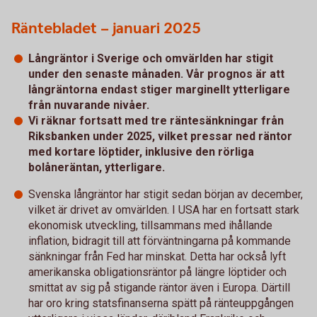
Räntebladet – januari 2025
Långräntor i Sverige och omvärlden har stigit
under den senaste månaden. Vår prognos är att
långräntorna endast stiger marginellt ytterligare
från nuvarande nivåer.
Vi räknar fortsatt med tre räntesänkningar från
Riksbanken under 2025, vilket pressar ned räntor
med kortare löptider, inklusive den rörliga
bolåneräntan, ytterligare.
Svenska långräntor har stigit sedan början av december,
vilket är drivet av omvärlden. I USA har en fortsatt stark
ekonomisk utveckling, tillsammans med ihållande
inflation, bidragit till att förväntningarna på kommande
sänkningar från Fed har minskat. Detta har också lyft
amerikanska obligationsräntor på längre löptider och
smittat av sig på stigande räntor även i Europa. Därtill
har oro kring statsfinanserna spätt på ränteuppgången