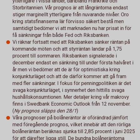
ytterligare i vissa länder, däribland Frankrike och
Storbritannien. Vår prognos är att långräntorna endast
stiger marginellt ytterligare från nuvarande nivåer. Oro
kring statsfinanserna lär förvisso säkert bestå men
samtidigt bedömer vi att marknaden nu har prisat in för
få sänkningar från både Fed och Riksbanken.
Vi räknar fortsatt med att Riksbanken sänker räntan på
kommande möten och att styrräntan landar på 1,75
procent till sommaren. Riksbanken signalerade i
december endast en sänkning till under första halvåret i
år men vi bedömer att de är för optimistiska kring
konjunkturläget och att de därför kommer att gå fram
med fler sänkningar. I fokus för penningpolitiken är det
svaga konjunkturläget, i synnerhet den hittills svaga
hushållskonsumtionen. Mer detaljer kring vår makrovy
finns i Swedbank Economic Outlook från 12 november.
(
Ny prognos släpps den 28/1
)
Våra prognoser på bolåneräntor är oförändrad jämfört
med föregående prognos, vilket innebär att den rörliga
bolåneräntan beräknas sjunka till 2,85 procent i juni 2025
för att därefter ligga still. De bundna bolåneräntorna